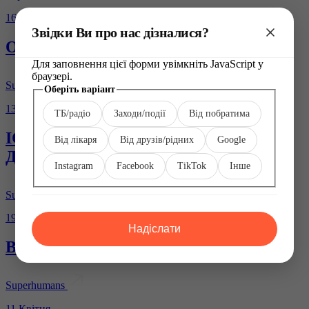
16 Червня
Звідки Ви про нас дізналися?
Олексій Притула, 42 роки
Для заповнення цієї форми увімкніть JavaScript у
браузері.
Superhumans
варіант
Оберіть варіант
Інше
13 Червня
ТБ/радіо
Заходи/події
Від побратима
Оберіть
ІСТОРІЯ З SUPERHUMAN: Руслана
Від лікаря
Від друзів/рідних
Google
Данилкіна
Instagram
Facebook
TikTok
Інше
Superhumans
19 Травня
Надіслати
Валентин Водолазький, 40 років
Superhumans
11 Квітня