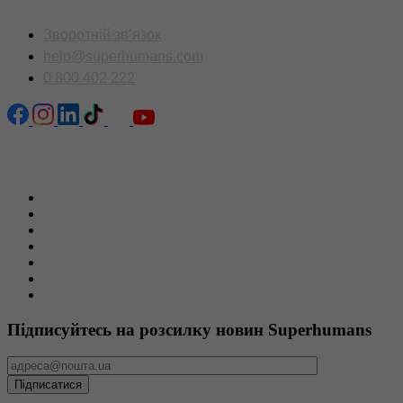
Зворотній зв’язок
help@superhumans.com
0 800 402 222
Сторінки сайту
Головна
Новини
Пацієнтам
Команда
Вакансії
Тендери та закупівлі
Звітність
Підписуйтесь на розсилку новин Superhumans