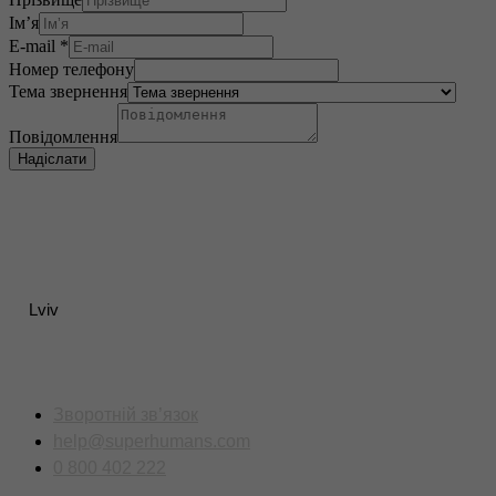
Імʼя
E-mail
*
Номер телефону
Тема звернення
Повідомлення
Надіслати
Lviv
Контакти
Зворотній зв’язок
help@superhumans.com
0 800 402 222