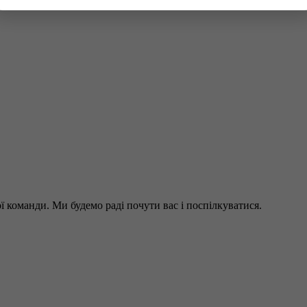
 команди. Ми будемо раді почути вас і поспілкуватися.