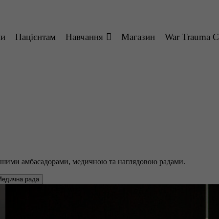
ни
Пацієнтам
Навчання
Магазин
War Trauma C
ашими амбасадорами, медичною та наглядовою радами.
Медична рада