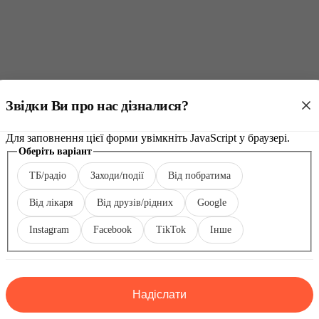
Звідки Ви про нас дізналися?
Для заповнення цієї форми увімкніть JavaScript у браузері.
Оберіть
Оберіть варіант
варіант
ТБ/радіо
Заходи/події
Від побратима
Інше
Від лікаря
Від друзів/рідних
Google
Instagram
Facebook
TikTok
Інше
Надіслати