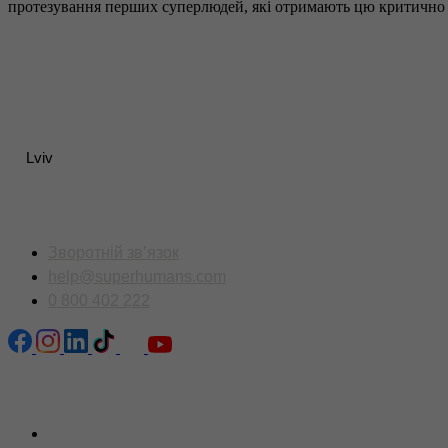
протезування перших суперлюдей, які отримають цю критично
Lviv
Контакти
Зворотній зв’язок
help@superhumans.com
0 800 402 222
Сторінки сайту
Головна