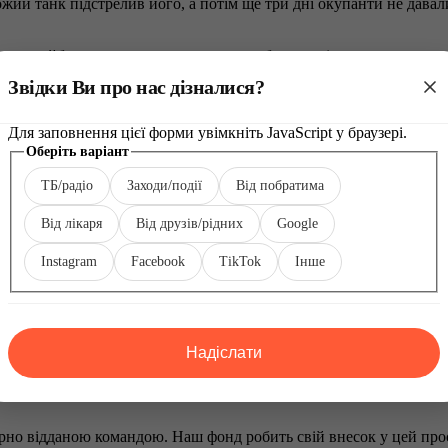
рожий танк підстрелив його, а потім ще три дні окупанти не дава
superмайбутнє: хоче повернутися до роботи та віддати донечку в с
явку на протезування у центрі Superhumans.
Звідки Ви про нас дізналися?
ть всі українці, які постраждали внаслідок війни: як військові, 
Для заповнення цієї форми увімкніть JavaScript у браузері.
тримати Superhumans?
Інше
Оберіть варіант
Оберіть
ТБ/радіо
Заходи/події
Від побратима
варіант
Від лікаря
Від друзів/рідних
Google
Instagram
Facebook
TikTok
Інше
Надіслати
но відданою командою. Наш фонд робить свій внесок у цей проє