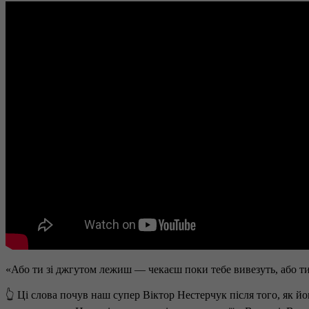
«Або ти зі джгутом лежиш — чекаєш поки тебе вивезуть, або т
👆 Ці слова почув наш супер Віктор Нестерчук після того, як йо