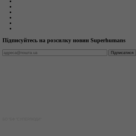
Новини
Пацієнтам
Команда
Вакансії
Тендери та закупівлі
Звітність
Підписуйтесь на розсилку новин Superhumans
Міжнародно акредитована медична організація
Superhumans Center отримав акредитацію рівня Diamond від
пацієнтоорієнтованої медичної допомоги.
БО "БФ "СУПЕРЛЮДИ"