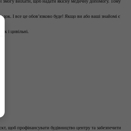
ли змогу виїхати, щоб надати якісну медичну допомогу. Тому
адок. І все це обов’язково буде! Якщо ви або ваші знайомі є
так і цивільні.
кт, щоб профінансувати будівництво центру та забезпечити