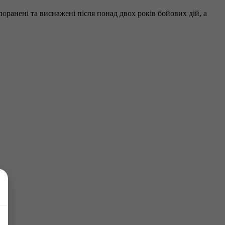
 поранені та виснажені після понад двох років бойових дій, а