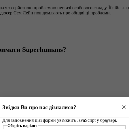
ається з серйозною проблемою нестачі особового складу. Її війська
родюсер Сем Лейн повідомляють про обидві ці проблеми.
тримати Superhumans?
Звідки Ви про нас дізналися?
Для заповнення цієї форми увімкніть JavaScript у браузері.
варіант
Оберіть варіант