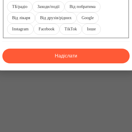
Оберіть
ТБ/радіо
Заходи/події
Від побратима
Інше
Від лікаря
Від друзів/рідних
Google
Instagram
Facebook
TikTok
Інше
но відданою командою. Наш фонд робить свій внесок у цей проє
 важливу допомогу.”
Надіслати