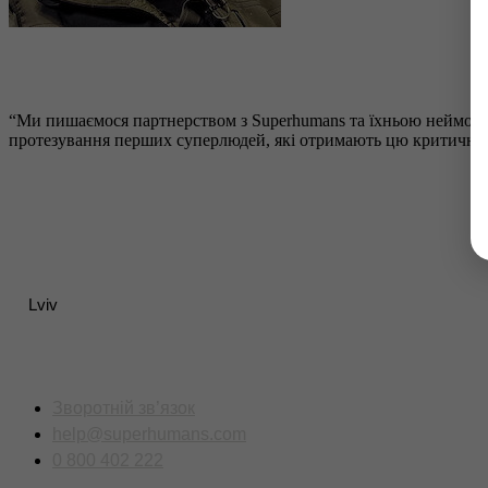
“Ми пишаємося партнерством з Superhumans та їхньою неймовір
протезування перших суперлюдей, які отримають цю критично
Lviv
Контакти
Зворотній зв’язок
help@superhumans.com
0 800 402 222