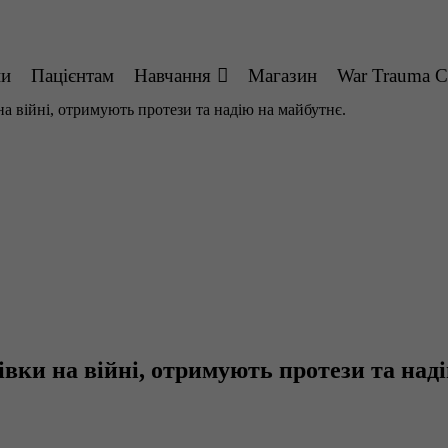
ни
Пацієнтам
Навчання
Магазин
War Trauma C
 на війні, отримують протези та надію на майбутнє.
івки на війні, отримують протези та над