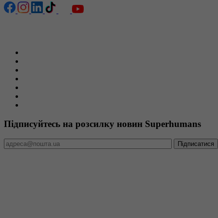
Сторінки сайту
Головна
Новини
Пацієнтам
Команда
Вакансії
Тендери та закупівлі
Звітність
Підписуйтесь на розсилку новин Superhumans
Міжнародно акредитована медична організація
Superhumans Center отримав акредитацію рівня Diamond від
пацієнтоорієнтованої медичної допомоги.