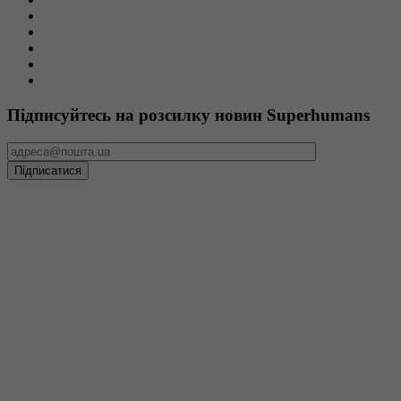
Пацієнтам
Команда
Вакансії
Тендери та закупівлі
Звітність
Підписуйтесь на розсилку новин Superhumans
Міжнародно акредитована медична організація
Superhumans Center отримав акредитацію рівня Diamond від
Accreditation Canada в межах програми Qmentum International,
що засвідчує нашу відданість принципам безпечної, якісної та
пацієнтоорієнтованої медичної допомоги.