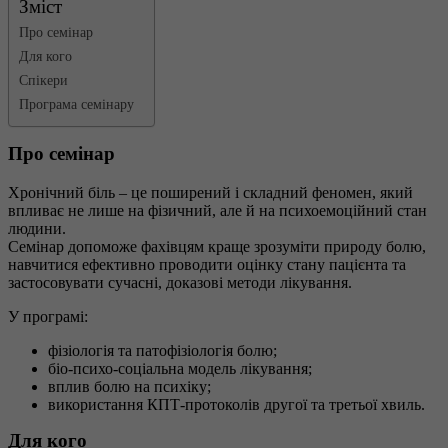
Зміст
Про семінар
Для кого
Спікери
Програма семінару
Про семінар
Хронічний біль – це поширений і складний феномен, який
впливає не лише на фізичний, але й на психоемоційний стан
людини.
Семінар допоможе фахівцям краще зрозуміти природу болю,
навчитися ефективно проводити оцінку стану пацієнта та
застосовувати сучасні, доказові методи лікування.
У програмі:
фізіологія та патофізіологія болю;
біо-психо-соціальна модель лікування;
вплив болю на психіку;
використання КПТ-протоколів другої та третьої хвиль.
Для кого