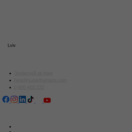
Lviv
Контакти
Зворотній зв’язок
help@superhumans.com
0 800 402 222
Сторінки сайту
Головна
Новини