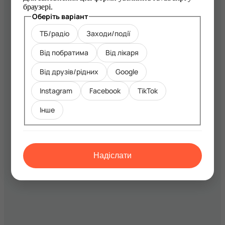
браузері.
Оберіть
Оберіть варіант
варіант
ТБ/радіо
Заходи/події
Інше
Від побратима
Від лікаря
Від друзів/рідних
Google
Instagram
Facebook
TikTok
Інше
Надіслати