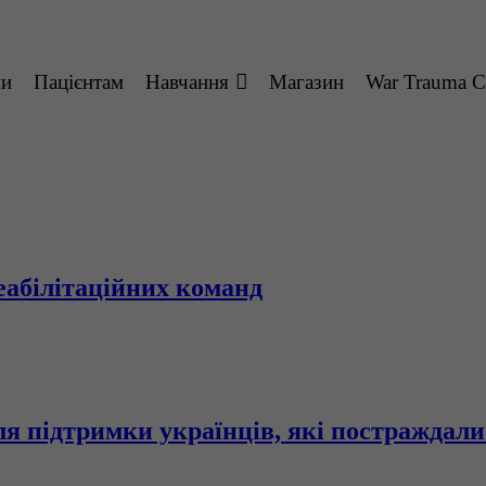
ни
Пацієнтам
Навчання
Магазин
War Trauma C
абілітаційних команд
я підтримки українців, які постраждали