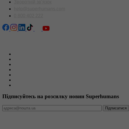
Зворотній зв’язок
help@superhumans.com
0 800 402 222
Сторінки сайту
Головна
Новини
Пацієнтам
Команда
Вакансії
Тендери та закупівлі
Звітність
Підписуйтесь на розсилку новин Superhumans
Міжнародно акредитована медична організація
Superhumans Center отримав акредитацію рівня Diamond від