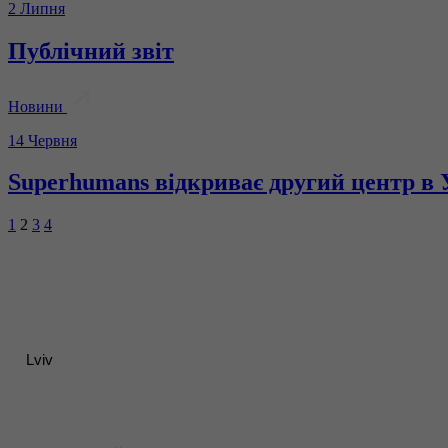
2 Липня
Публічний звіт
Новини
14 Червня
Superhumans відкриває другий центр в 
1
2
3
4
Lviv
Контакти