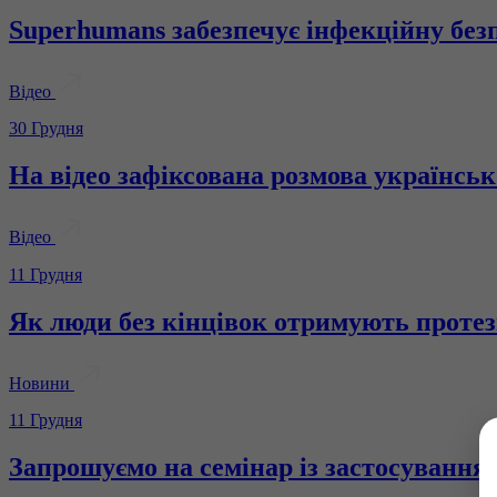
Superhumans забезпечує інфекційну безп
Відео
30 Грудня
На відео зафіксована розмова українсько
Відео
11 Грудня
Як люди без кінцівок отримують протези
Новини
11 Грудня
Запрошуємо на семінар із застосування 