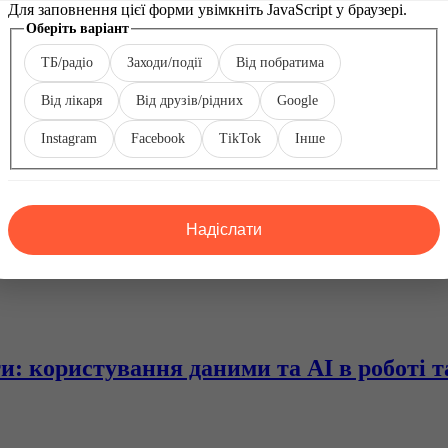
Для заповнення цієї форми увімкніть JavaScript у браузері.
Оберіть варіант
ТБ/радіо
Заходи/події
Від побратима
ичних дефектів обличчя
Від лікаря
Від друзів/рідних
Google
Instagram
Facebook
TikTok
Інше
Оберіть
варіант
Інше
Надіслати
ії
: користування даними та AI в роботі та